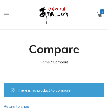
0
銚
子
産
Compare
干
物
EC
Home
Compare
–
ひ
も
の
There is no product to compare.
工
房
あ
Return to shop