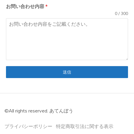
て
お問い合わせ内容
*
ん
0 / 300
ぼ
う
送信
©All rights reserved. あてんぼう
プライバシーポリシー
特定商取引法に関する表示