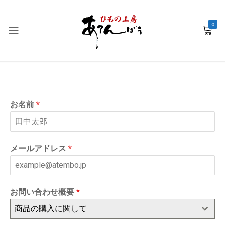
0
お問い合わせ
銚
子
産
干
お名前
*
物
EC
–
メールアドレス
*
ひ
も
の
お問い合わせ概要
*
工
房
商品の購入に関して
あ