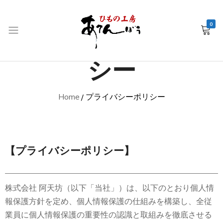
0
プライバシーポリ
銚
シー
子
産
Home
プライバシーポリシー
干
物
EC
–
【プライバシーポリシー】
ひ
も
の
株式会社 阿天坊（以下「当社」）は、以下のとおり個人情
工
報保護方針を定め、個人情報保護の仕組みを構築し、全従
房
業員に個人情報保護の重要性の認識と取組みを徹底させる
あ