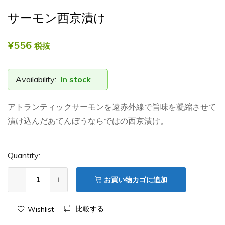
て
サーモン西京漬け
ん
ぼ
¥
556
税抜
う
Availability:
In stock
アトランティックサーモンを遠赤外線で旨味を凝縮させて
漬け込んだあてんぼうならではの西京漬け。
Quantity:
お買い物カゴに追加
比較する
Wishlist