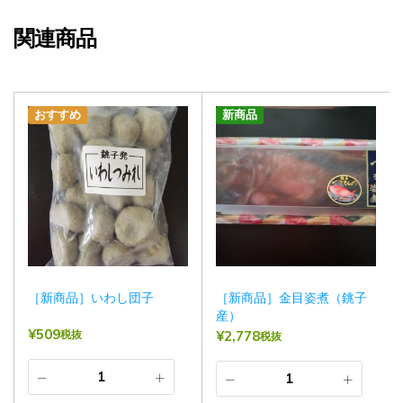
関連商品
おすすめ
新商品
［新商品］いわし団子
［新商品］金目姿煮（銚子
産）
¥
509
税抜
¥
2,778
税抜