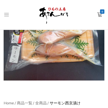
0
銚
子
産
干
物
EC
–
ひ
も
の
工
房
Home
商品一覧
全商品
サーモン西京漬け
あ