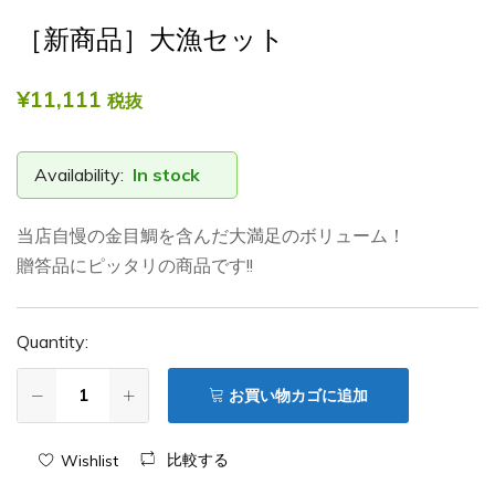
て
［新商品］大漁セット
ん
ぼ
¥
11,111
税抜
う
Availability:
In stock
当店自慢の金目鯛を含んだ大満足のボリューム！
贈答品にピッタリの商品です!!
Quantity:
お買い物カゴに追加
比較する
Wishlist