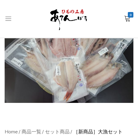
0
銚
子
産
干
物
EC
–
ひ
も
の
工
房
Home
商品一覧
セット商品
［新商品］大漁セット
あ