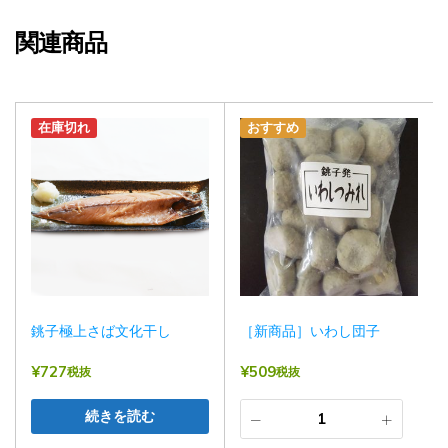
関連商品
在庫切れ
おすすめ
銚子極上さば文化干し
［新商品］いわし団子
¥
727
¥
509
税抜
税抜
続きを読む